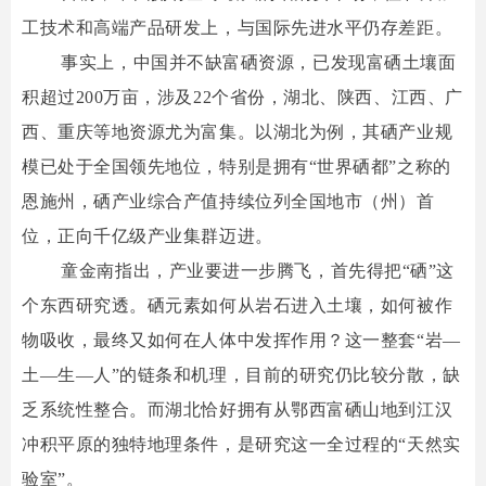
工技术和高端产品研发上，与国际先进水平仍存差距。
事实上，中国并不缺富硒资源，已发现富硒土壤面
积超过200万亩，涉及22个省份，湖北、陕西、江西、广
西、重庆等地资源尤为富集。以湖北为例，其硒产业规
模已处于全国领先地位，特别是拥有“世界硒都”之称的
恩施州，硒产业综合产值持续位列全国地市（州）首
位，正向千亿级产业集群迈进。
童金南指出，产业要进一步腾飞，首先得把“硒”这
个东西研究透。硒元素如何从岩石进入土壤，如何被作
物吸收，最终又如何在人体中发挥作用？这一整套“岩—
土—生—人”的链条和机理，目前的研究仍比较分散，缺
乏系统性整合。而湖北恰好拥有从鄂西富硒山地到江汉
冲积平原的独特地理条件，是研究这一全过程的“天然实
验室”。