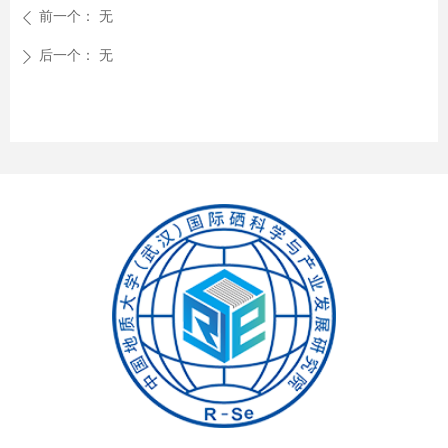
前一个：
无
ꄴ
后一个：
无
ꄲ