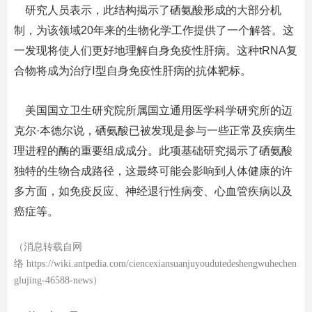
研究人员表示，此结构揭示了硒氨酸形成的大部分机
制，为该领域
20
年来的生物化学工作提供了一个解答。这
一发现将使人们更好地理解自身免疫性肝病。这种
tRNA
复
合物将成为治疗
Ⅰ
型自身免疫性肝病的抗体靶标。
美国国立卫生研究院所属国立通用医学科学研究所的迈
克尔
·
本德尔说，硒氨酸已被发现是参与一些正常及疾病生
理进程的酶的重要组成成分。此项基础研究揭示了硒氨酸
独特的生物合成路径，这最终可能会影响到人体健康的许
多方面，如免疫反应、神经退行性病变、心血管疾病以及
癌症等。
（消息转载自网
络 https://wiki.antpedia.com/ciencexiansuanjuyoudutedeshengwuhechen
glujing-46588-news）