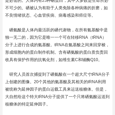
是必需的。人体内有
25
种硒蛋白，其中大多数是生命所必
不可少的。硒被认为有助于人类免除各种病痛的折磨，如
不良情绪状态、心血管疾病、病毒感染和癌症等。
硒氨酸是人体内最活跃的硒代谢物，在所有氨基酸中是
独一无二的，因为它是唯一一个可在转移
RNA
（
tRNA
）
分子上进行合成的氨基酸。
tRNA
在氨基酸之间来回穿梭，
形成细胞内的蛋白制作机制。含有硒氨酸的蛋白质负责回
收具有保护作用的抗氧化剂，如维生素
C
和辅酶
Q10
。
研究人员首次捕捉到了硒氨酸在一个超大尺寸
tRNA
分子
上创建的图像。
20
个其他的氨基酸及其相关的
tRNA
利用
被统称为延伸因子的蛋白运载工具来运送核糖体。但是，
大自然给这个特大
tRNA
分子提供了一个只将硒氨酸运送到
核糖体的特定延伸因子。