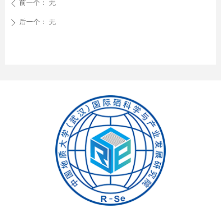
前一个：
无
ꄴ
后一个：
无
ꄲ